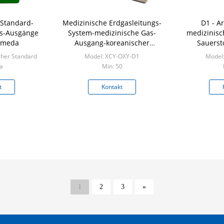
 Standard-
Medizinische Erdgasleitungs-
D1 - Ar
as-Ausgänge
System-medizinische Gas-
medizinisc
hmeda
Ausgang-koreanischer
Sauerst
Standard
cher Standard
Model: XCY-OXY-D1
Model
a
Min: 50
cs
t
Kontakt
1
2
3
»