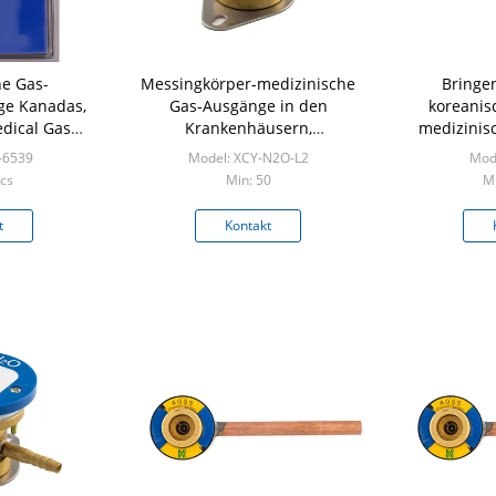
he Gas-
Messingkörper-medizinische
Bringen
ge Kanadas,
Gas-Ausgänge in den
koreanis
dical Gas
Krankenhäusern,
medizinis
ystem
medizinisches Lüftungsgitter
zur
-6539
Model: XCY-N2O-L2
Mode
0.4MPa
cs
Min: 50
Mi
t
Kontakt