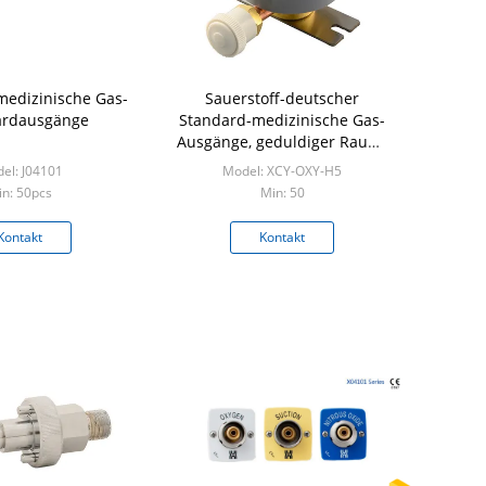
medizinische Gas-
Sauerstoff-deutscher
ardausgänge
Standard-medizinische Gas-
Ausgänge, geduldiger Raum-
Konsolen-Ausgang
el: J04101
Model: XCY-OXY-H5
n: 50pcs
Min: 50
Kontakt
Kontakt