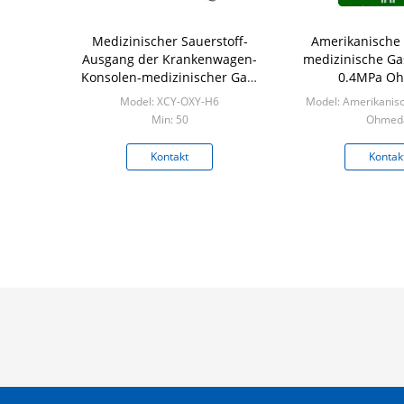
Medizinischer Sauerstoff-
Amerikanische
Ausgang der Krankenwagen-
medizinische G
Konsolen-medizinischer Gas-
0.4MPa O
Ausgang-0.6MPa M14
Model: XCY-OXY-H6
Model: Amerikanis
Min: 50
Ohmed
Min: 50p
Kontakt
Kontak