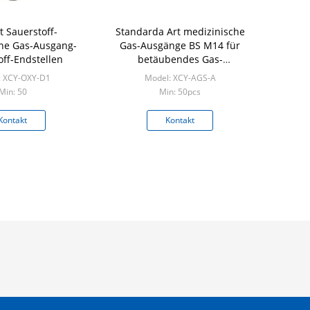
t Sauerstoff-
Standarda Art medizinische
he Gas-Ausgang-
Gas-Ausgänge BS M14 für
off-Endstellen
betäubendes Gas-
Ausstossen- von
: XCY-OXY-D1
Model: XCY-AGS-A
Unreinheitensystem
Min: 50
Min: 50pcs
Kontakt
Kontakt