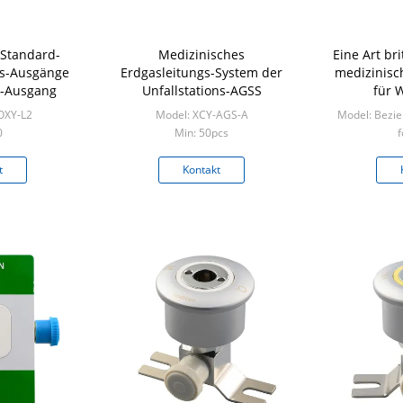
 Standard-
Medizinisches
Eine Art br
as-Ausgänge
Erdgasleitungs-System der
medizinisc
n-Ausgang
Unfallstations-AGSS
für 
OXY-L2
Model: XCY-AGS-A
Model: Bezie
0
Min: 50pcs
f
t
Kontakt