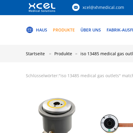
xcel@xhmedical.com
HAUS
PRODUKTE
ÜBER UNS
FABRIK-AUS
Startseite
Produkte
iso 13485 medical gas outl
Schlüsselwörter:"
iso 13485 medical gas outlets
" matc