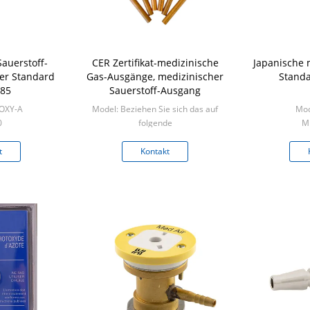
auerstoff-
CER Zertifikat-medizinische
Japanische 
er Standard
Gas-Ausgänge, medizinischer
Stand
485
Sauerstoff-Ausgang
-OXY-A
Model: Beziehen Sie sich das auf
Mod
0
folgende
Mi
Min: 50
t
Kontakt