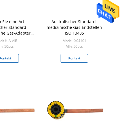
 Sie eine Art
Australischer Standard-
cher Standard-
medizinische Gas-Endstellen
che Gas-Adapter
ISO 13485
 Sprache
l: H-A-AIR
Model: X04101
n: 50pcs
Min: 50pcs
Kontakt
Kontakt