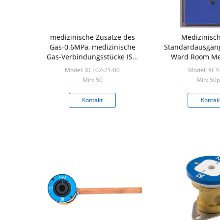
medizinische Zusätze des
Medizinisc
Gas-0.6MPa, medizinische
Standardausgän
Gas-Verbindungsstücke ISO
Ward Room Me
13485
Pipeline-S
Model: XCF02-21-00
Model: XCY
Min: 50
Min: 50p
Kontakt
Kontak