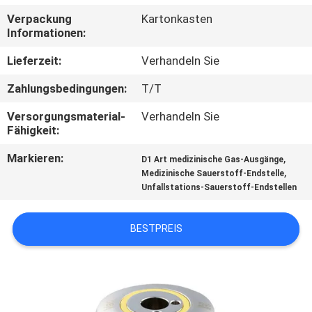
Verpackung
Kartonkasten
TRETEN
Informationen:
SIE
Lieferzeit:
Verhandeln Sie
MIT
Zahlungsbedingungen:
T/T
UNS
Versorgungsmaterial-
Verhandeln Sie
IN
Fähigkeit:
VERBINDUNG
Markieren:
,
D1 Art medizinische Gas-Ausgänge
,
Medizinische Sauerstoff-Endstelle
Unfallstations-Sauerstoff-Endstellen
FORDERN
SIE
BESTPREIS
EIN
ZITAT
SITEMAP