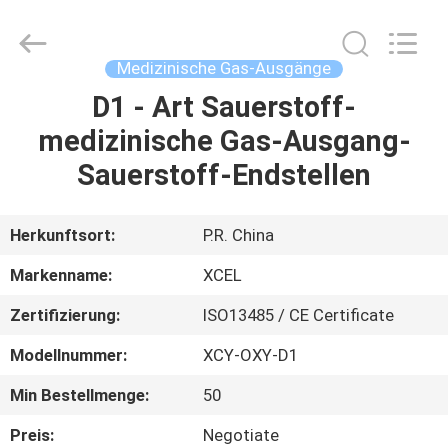
XCEL
Medical
Solutions
Co.,
Ltd..
Medizinische Gas-Ausgänge
All
Rights
Reserved.
D1 - Art Sauerstoff-
HAUS
medizinische Gas-Ausgang-
PRODUKTE
Sauerstoff-Endstellen
ÜBER
Herkunftsort:
P.R. China
UNS
Markenname:
XCEL
Zertifizierung:
ISO13485 / CE Certificate
FABRIK-
Modellnummer:
XCY-OXY-D1
AUSFLUG
Min Bestellmenge:
50
QUALITÄTSKONTROLLE
Preis:
Negotiate