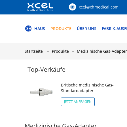
xcel@xhmedical.com
HAUS
PRODUKTE
ÜBER UNS
FABRIK-AUS
Startseite
Produkte
Medizinische Gas-Adapter
Top-Verkäufe
Britische medizinische Gas-
Standardadapter
JETZT ANFRAGEN
Medizinische Gas-Adapter