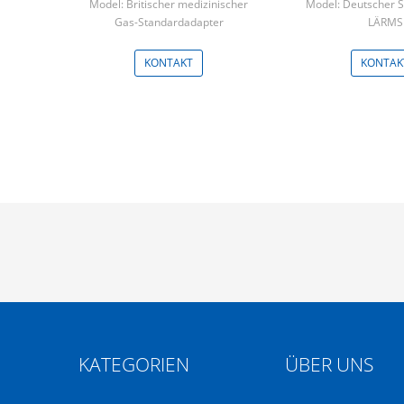
Model: Britischer medizinischer
Model: Deutscher 
Gas-Standardadapter
LÄRMS
Min: 50pcs
Min: 50p
KONTAKT
KONTAK
KATEGORIEN
ÜBER UNS