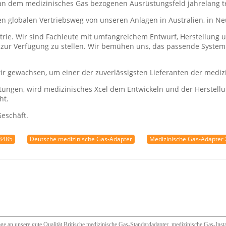
el an dem medizinisches Gas bezogenen Ausrüstungsfeld jahrelang
en globalen Vertriebsweg von unseren Anlagen in Australien, in N
strie. Wir sind Fachleute mit umfangreichem Entwurf, Herstellung
t zur Verfügung zu stellen. Wir bemühen uns, das passende System
r gewachsen, um einer der zuverlässigsten Lieferanten der mediz
rtungen, wird medizinisches Xcel dem Entwickeln und der Herstel
ht.
Geschäft.
13485
Deutsche medizinische Gas-Adapter
Medizinische Gas-Adapter