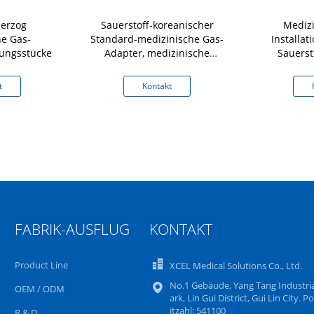
erzog
Sauerstoff-koreanischer
Medizi
he Gas-
Standard-medizinische Gas-
Installa
ungsstücke
Adapter, medizinische
Sauerst
Sauerstoff-Installationen
t
Kontakt
FABRIK-AUSFLUG
KONTAKT
Product Line
XCEL Medical Solutions Co., Ltd.
No.1 Gebäude, Yang Tang Industria
OEM / ODM
ark, Lin Gui District, Gui Lin City. Po
itzahl: 541100
R & D