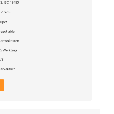
CE, ISO 13485
Y-A-VAC
50pcs
negotiable
Kartonkasten
15 Werktage
T/T
Verkäuflich