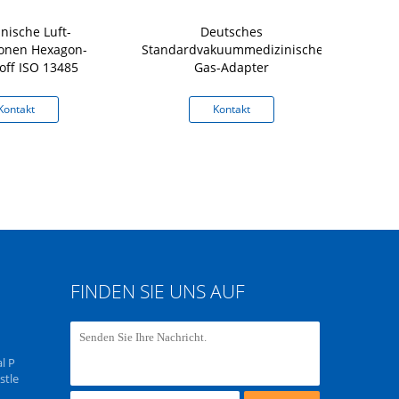
nische Luft-
Deutsches
Britische m
tionen Hexagon-
Standardvakuummedizinische
Stand
off ISO 13485
Gas-Adapter
Kontakt
Kontakt
K
FINDEN SIE UNS AUF
l P
stle