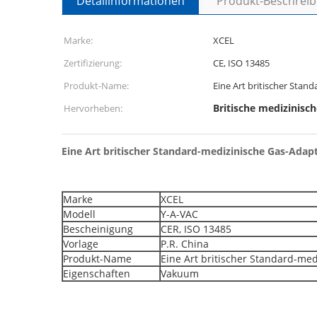
Detailinformationen
Produkt-Beschrei
Marke:
XCEL
Zertifizierung:
CE, ISO 13485
Produkt-Name:
Eine Art britischer Stan
Britische medizinisc
Hervorheben:
Eine Art britischer Standard-medizinische Gas-Ad
Marke
XCEL
Modell
Y-A-VAC
Bescheinigung
CER, ISO 13485
Vorlage
P.R. China
Produkt-Name
Eine Art britischer Standard-me
Eigenschaften
Vakuum