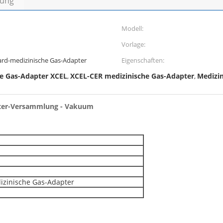
bung
Modell:
Vorlage:
dard-medizinische Gas-Adapter
Eigenschaften:
he Gas-Adapter XCEL
XCEL-CER medizinische Gas-Adapter
Medizin
,
,
apter-Versammlung - Vakuum
dizinische Gas-Adapter