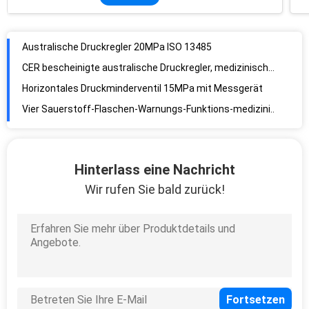
Australische Druckregler 20MPa ISO 13485
CER bescheinigte australische Druckregler, medizinischen Sauerstoff-Druckregler
Horizontales Druckminderventil 15MPa mit Messgerät
Vier Sauerstoff-Flaschen-Warnungs-Funktions-medizinische Gas-Vielfältigkeit
Gas-medizinisches Bett-Haupteinheit ISO 13485, 1m Krankenhaus-Bett-Haupteinheit
Strömungsmesser-Regler des Sauerstoff-15MPa mit Befeuchter
Polycarbonats-Flaschen-Sauerstoff-Therapie-Geräte ISO 13485
Hinterlass eine Nachricht
Schlauch Barb Adapter britischer Standard ISO 13485
Wir rufen Sie bald zurück!
0.6MPa Druckregler, medizinisches Gas-Schalter-Ventil
Amerikanische Standard-medizinische Gas-Ausgänge 0.4MPa Ohmeda
British Standard Medical Gas Outlets / A Type BS Medical Gas Outlets / A Type All Terminal Units
British Standard Medical Gas Outlets / A Type BS Medical Gas Outlets / A Type All Terminal Units
400kPa Unfallstations-medizinische Strömungsmesser ISO 13485, medizinischer Sauerstoff-Strömungsmesser