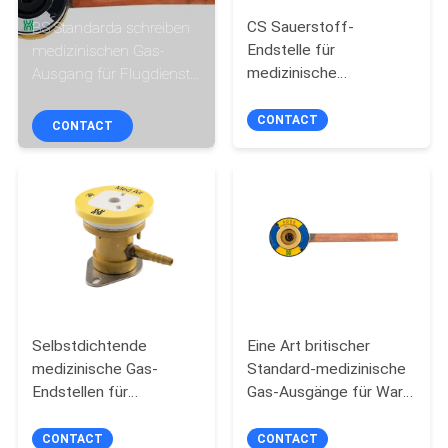
CS Sauerstoff-
BS Standarda schreiben
TRETEN
Endstelle für
medizinischen Gas-
SIE
medizinische
Ausgang für Flugdienst
Erdgasleitungs-
400Kpa
MIT
Systeme
CONTACT
CONTACT
UNS
IN
VERBINDUNG
FORDERN
SIE
EIN
Selbstdichtende
Eine Art britischer
medizinische Gas-
Standard-medizinische
ZITAT
Endstellen für
Gas-Ausgänge für Ward
RohrleitungSystemkonsole
Room
SITEMAP
Ausgänge
CONTACT
CONTACT