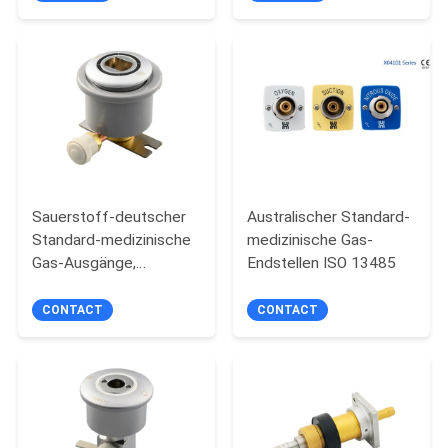
PRIVACY
POLICY
Sauerstoff-deutscher
Australischer Standard-
Standard-medizinische
medizinische Gas-
Gas-Ausgänge,
Endstellen ISO 13485
geduldiger Raum-
Konsolen-Ausgang
CONTACT
CONTACT