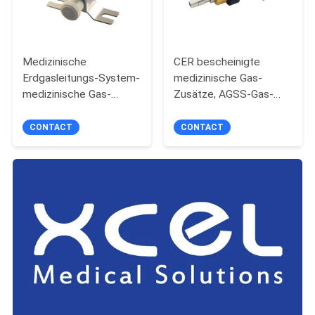
Medizinische
CER bescheinigte
Erdgasleitungs-System-
medizinische Gas-
medizinische Gas-
Zusätze, AGSS-Gas-
Ausgang-koreanischer
Ausgang
Standard
CONTACT
CONTACT