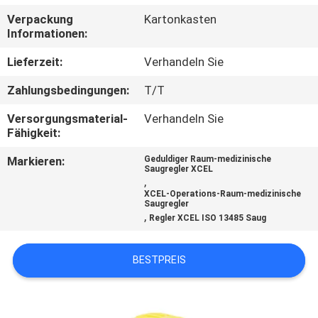
Verpackung
Kartonkasten
TRETEN
Informationen:
SIE
Lieferzeit:
Verhandeln Sie
MIT
Zahlungsbedingungen:
T/T
UNS
Versorgungsmaterial-
Verhandeln Sie
IN
Fähigkeit:
VERBINDUNG
Markieren:
Geduldiger Raum-medizinische
Saugregler XCEL
,
FORDERN
XCEL-Operations-Raum-medizinische
Saugregler
,
SIE
Regler XCEL ISO 13485 Saug
EIN
BESTPREIS
ZITAT
SITEMAP