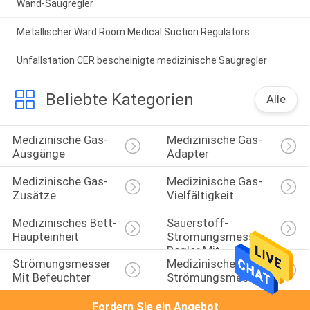
Wand-Saugregler
Metallischer Ward Room Medical Suction Regulators
Unfallstation CER bescheinigte medizinische Saugregler
Beliebte Kategorien
Alle
Medizinische Gas-
Medizinische Gas-
Ausgänge
Adapter
Medizinische Gas-
Medizinische Gas-
Zusätze
Vielfältigkeit
Medizinisches Bett-
Sauerstoff-
Haupteinheit
Strömungsmesser-
Regler Mit 
Strömungsmesser 
Medizinische 
Befeuchter
Mit Befeuchter
Strömungsmesser
Fordern Sie ein Angebot