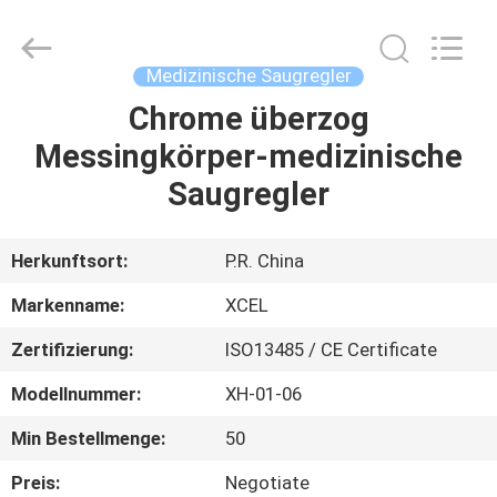
XCEL
Medical
Solutions
Co.,
Ltd..
Medizinische Saugregler
All
Rights
Reserved.
Chrome überzog
HAUS
Messingkörper-medizinische
PRODUKTE
Saugregler
ÜBER
Herkunftsort:
P.R. China
UNS
Markenname:
XCEL
Zertifizierung:
ISO13485 / CE Certificate
FABRIK-
Modellnummer:
XH-01-06
AUSFLUG
Min Bestellmenge:
50
QUALITÄTSKONTROLLE
Preis:
Negotiate