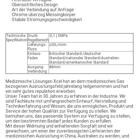
Übersichtliches Design
Art der Verbindung auf Anfrage
Chrome überzog Messingkörper
Stabile Strömungsgeschwindigkeit
Technische
Druck-
-0,1 | 0MPa
Spezifikation
Regelbereich
Lieferungs-
≥30L/mim
Fluss
Einlass-
Britischer Standard-/deutscher
Faden
Standard/nationaler Standard/Australien-
Standard/amerikanischer Standard
Ausgang-
Φ8mm
Verbindung
Medizinische Lösungen Xcel hat an dem medizinisches Gas
bezogenen Ausrüstungsfeld jahrelang teilgenommen und hat
ein sehr gutes repulation erworben.
Unser Team hat in 30 Jahren zu erfahren in der Industrie. Wir
sind Fachleute mit umfangreichem Entwurf, Herstellung und
Technikerfahrung und Wissen, die uns ermöglichen, Produkt und
Service der hohen Qualität zur Verfügung zu stellen. Wir
bemühen uns, das passende System zur Verfügung zu stellen,
um den bestimmten Bedarf jedes Kunden zu erfüllen.
Mit dieser Widmung und anhaltenden Sorgfalt sind wir
gewachsen, um einer der zuverlässigsten Lieferanten der
medizinischen Ausrüstung in China, Australien zu werden, und