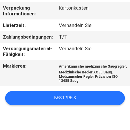
Verpackung
Kartonkasten
TRETEN
Informationen:
SIE
Lieferzeit:
Verhandeln Sie
MIT
Zahlungsbedingungen:
T/T
UNS
Versorgungsmaterial-
Verhandeln Sie
IN
Fähigkeit:
VERBINDUNG
Markieren:
,
Amerikanische medizinische Saugregler
,
Medizinische Regler XCEL Saug
Medizinischer Regler Präzision ISO
FORDERN
13485 Saug
SIE
BESTPREIS
EIN
ZITAT
SITEMAP