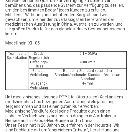
Service der hohen Qualität zur Verfügung zu stellen. Wir
bemühen uns, das passende System zur Verfügung zu stellen,
um den bestimmten Bedarf jedes Kunden zu erfüllen.
Mit dieser Widmung und anhaltenden Sorgfalt sind wir
gewachsen, um einer der zuverlässigsten Lieferanten der
medizinischen Ausrüstung in China, Australien zu werden, und
die großen Produkte für das globale indusry Gesundheitswesen
liefern.
Modell nein: XH-05
Technische
Druck-
-0,1~ 0MPa
Spezifikation
Regelbereich
Lieferungs-
≥30L/min
Fluss
Einlass-
Britischer Standard-/deutscher
Verbindung
Standard/nationaler Standard-/American-
Standard
Ausgang-
Φ7mm
Verbindung
Hat medizinisches Lösungs-PTY Ltd. (Australien) Xcel an dem
medizinisches Gas bezogenen Ausrüstungsfeld jahrelang
teilgenommen und hat einen guten Ruf erworben.
Medizinische Verkäufe Xcel seine Produkte durch einen
globalen Vertriebsweg von unseren Anlagen in Australien, in
Neuseeland, in Papua-Neu-Guinea und in China.
Unser Team hat in 20 Jahren zu erfahren in der Industrie. Wir
sind Fachleute mit umfangreichem Entwurf, Herstellung und