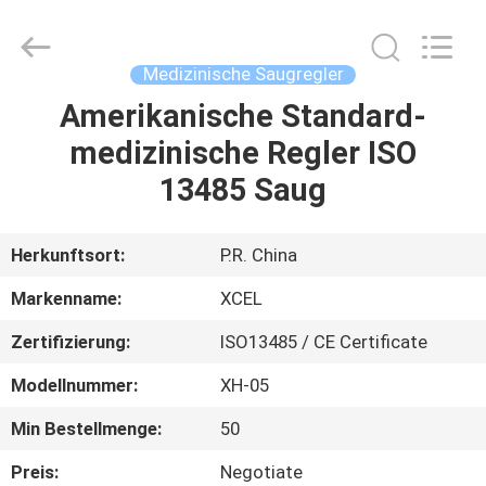
XCEL
Medical
Solutions
Co.,
Ltd..
Medizinische Saugregler
All
Rights
Reserved.
Amerikanische Standard-
HAUS
medizinische Regler ISO
PRODUKTE
13485 Saug
ÜBER
Herkunftsort:
P.R. China
UNS
Markenname:
XCEL
Zertifizierung:
ISO13485 / CE Certificate
FABRIK-
Modellnummer:
XH-05
AUSFLUG
Min Bestellmenge:
50
QUALITÄTSKONTROLLE
Preis:
Negotiate