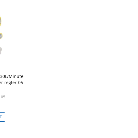
 30L/Minute
r regler-05
-05
T