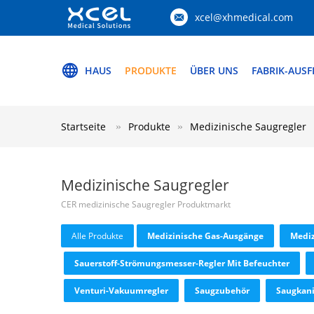
xcel@xhmedical.com
HAUS
PRODUKTE
ÜBER UNS
FABRIK-AUS
Startseite
Produkte
Medizinische Saugregler
Medizinische Saugregler
CER medizinische Saugregler Produktmarkt
Alle Produkte
Medizinische Gas-Ausgänge
Mediz
Sauerstoff-Strömungsmesser-Regler Mit Befeuchter
Venturi-Vakuumregler
Saugzubehör
Saugkani