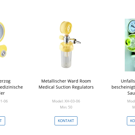
erzog
Metallischer Ward Room
Unfall
edizinische
Medical Suction Regulators
bescheinig
ler
Sau
01-06
Model: XH-03-06
Mode
Min: 50
M
T
KONTAKT
KO