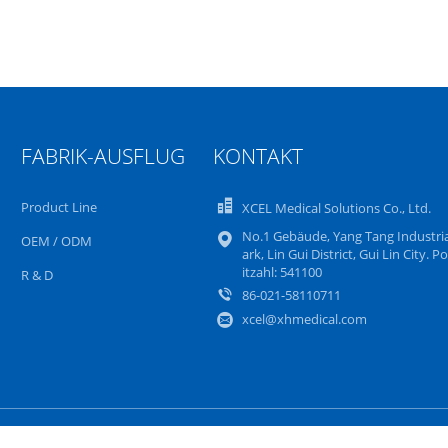
FABRIK-AUSFLUG
KONTAKT
Product Line
XCEL Medical Solutions Co., Ltd.
No.1 Gebäude, Yang Tang Industria
OEM / ODM
ark, Lin Gui District, Gui Lin City. Po
itzahl: 541100
R & D
86-021-58110711
xcel@xhmedical.com