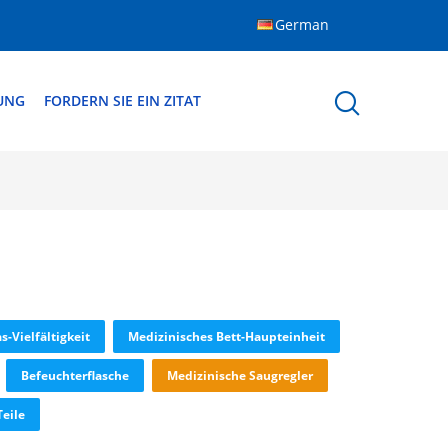
German
DUNG
FORDERN SIE EIN ZITAT
-Vielfältigkeit
Medizinisches Bett-Haupteinheit
Befeuchterflasche
Medizinische Saugregler
Teile