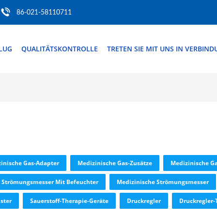
86-021-58110711
FLUG
QUALITÄTSKONTROLLE
TRETEN SIE MIT UNS IN VERBIN
inische Gas-Adapter
Medizinische Gas-Zusätze
Medizinische Gas
Strömungsmesser Mit Befeuchter
Medizinische Strömungsmesser
ster
Sauerstoff-Therapie-Geräte
Druckregler
Druckregler-