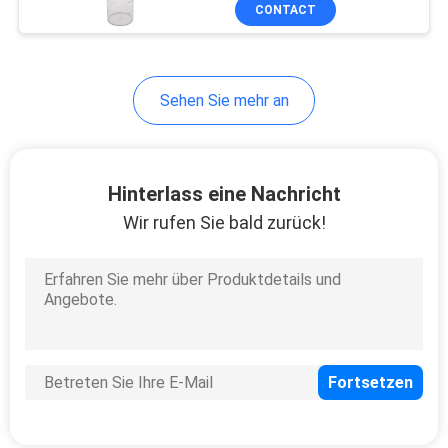
CONTACT
TRETEN
SIE
3
Sehen Sie mehr an
MIT
Medizinische Gas-
UNS
Zusätze
IN
Hinterlass eine Nachricht
VERBINDUNG
Wir rufen Sie bald zurück!
FORDERN
5
SIE
Medizinische Gas-
EIN
ZITAT
Vielfältigkeit
SITEMAP