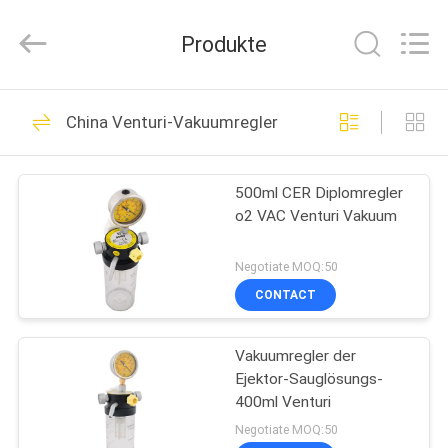
XCEL
Medical
Solutions
Produkte
Co.,
Ltd..
All
Rights
Reserved.
HAUS
30
China Venturi-Vakuumregler
Medizinische Gas-
PRODUKTE
Ausgänge
500ml CER Diplomregler
o2 VAC Venturi Vakuum
ÜBER
UNS
Negotiate MOQ:50
CONTACT
25
FABRIK-
Medizinische Gas-
Vakuumregler der
AUSFLUG
Ejektor-Sauglösungs-
Adapter
400ml Venturi
QUALITÄTSKONTROLLE
Negotiate MOQ:50