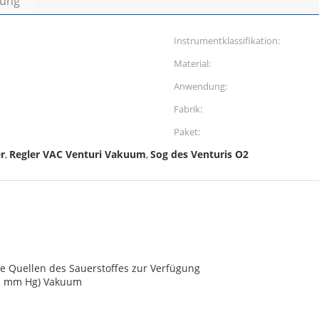
bung
Instrumentklassifikation:
Material:
d
Anwendung:
Fabrik:
Paket:
r
Regler VAC Venturi Vakuum
Sog des Venturis O2
,
,
ne Quellen des Sauerstoffes zur Verfügung
nd mm Hg) Vakuum