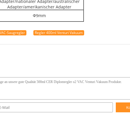
Adapter/nationaler Adapter/australischer
Adapter/amerikanischer Adapter
Φ9mm
VAC-Saugregler
Regler 400ml Venturi Vakuum
K