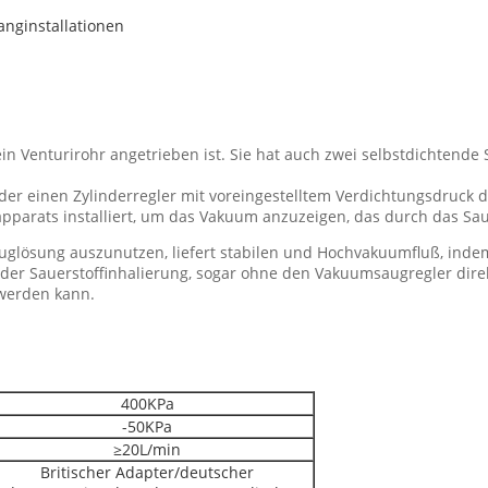
anginstallationen
ein Venturirohr angetrieben ist. Sie hat auch zwei selbstdichtende 
der einen Zylinderregler mit voreingestelltem Verdichtungsdruck 
pparats installiert, um das Vakuum anzuzeigen, das durch das Sa
uglösung auszunutzen, liefert stabilen und Hochvakuumfluß, inde
 der Sauerstoffinhalierung, sogar ohne den Vakuumsaugregler dire
werden kann.
400KPa
-50KPa
≥20L/min
Britischer Adapter/deutscher