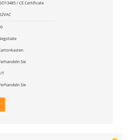
SO13485 / CE Certificate
O2VAC
50
Negotiate
Kartonkasten
Verhandeln Sie
T/T
Verhandeln Sie