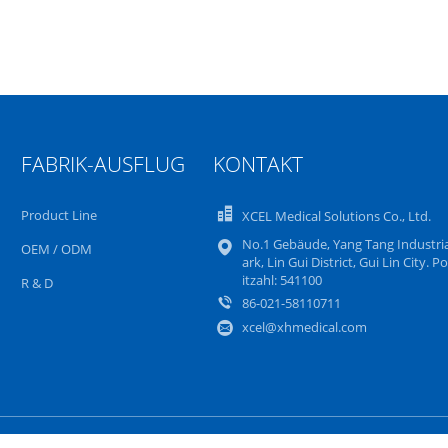
FABRIK-AUSFLUG
KONTAKT
Product Line
XCEL Medical Solutions Co., Ltd.
No.1 Gebäude, Yang Tang Industria
OEM / ODM
ark, Lin Gui District, Gui Lin City. Po
itzahl: 541100
R & D
86-021-58110711
xcel@xhmedical.com