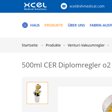
xcel@xhmedical.com
HAUS
PRODUKTE
ÜBER UNS
FABRIK-AUS
Startseite
Produkte
Venturi-Vakuumregler
500ml CER Diplomregler o2