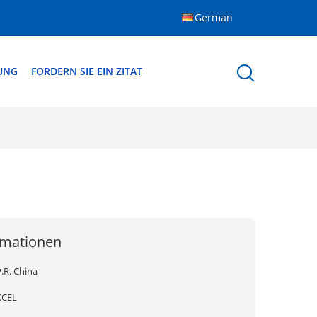
German
DUNG
FORDERN SIE EIN ZITAT
rmationen
.R. China
XCEL