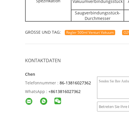
Spezifikation
Vakuumverbindungsstück
Saugverbindungsstück-
Durchmesser
GRÖSSE UND TAG:
Regler 500ml Venturi Vakuum
O2
KONTAKTDATEN
Chen
Telefonnummer :
86-13816027362
WhatsApp :
+
8613816027362