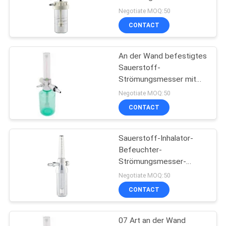
Befeuchter
Negotiate MOQ:50
CONTACT
PRIVACY
1
POLICY
Medizinisches Bett-
An der Wand befestigtes
Sauerstoff-
Haupteinheit
Strömungsmesser mit
Art des Befeuchter-07
Negotiate MOQ:50
CONTACT
Sauerstoff-Inhalator-
6
Befeuchter-
Sauerstoff-
Strömungsmesser-
beatmender
Negotiate MOQ:50
Strömungsmesser-
medizinischer Gas-
CONTACT
Strömungsmesser
Regler mit
07 Art an der Wand