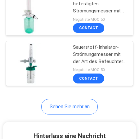
Befeuchter
befestigtes
Strömungsmesser mit
9
Befeuchter-Sauerstoff-
Negotiate MOQ:50
Inhalator-BS-Standard
Strömungsmesser
CONTACT
mit Befeuchter
Sauerstoff-Inhalator-
Strömungsmesser mit
der Art des Befeuchter-
07 an der Wand
Negotiate MOQ:50
befestigt
CONTACT
1
Medizinische
Strömungsmesser
Sehen Sie mehr an
Hinterlass eine Nachricht