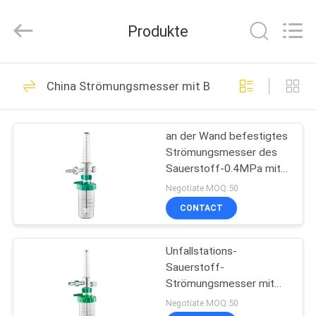
XCEL
Medical
Solutions
Produkte
Co.,
Ltd..
All
Rights
Reserved.
HAUS
30
China Strömungsmesser mit Befeuchter
Medizinische Gas-
PRODUKTE
Ausgänge
an der Wand befestigtes
Strömungsmesser des
ÜBER
Sauerstoff-0.4MPa mit
UNS
Befeuchter-Flasche
Negotiate MOQ:50
CONTACT
25
FABRIK-
Medizinische Gas-
Unfallstations-
AUSFLUG
Sauerstoff-
Adapter
Strömungsmesser mit
QUALITÄTSKONTROLLE
Befeuchter
Negotiate MOQ:50