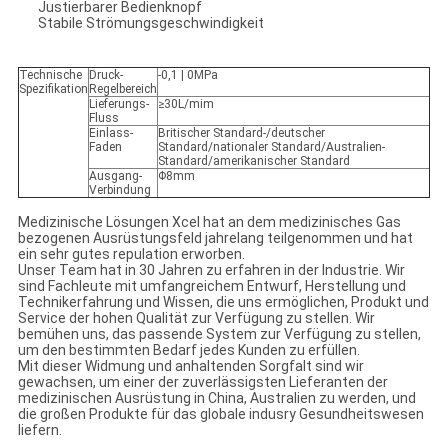
Justierbarer Bedienknopf
Stabile Strömungsgeschwindigkeit
Technische
Druck-
-0,1 | 0MPa
Spezifikation
Regelbereich
Lieferungs-
≥30L/mim
Fluss
Einlass-
Britischer Standard-/deutscher
Faden
Standard/nationaler Standard/Australien-
Standard/amerikanischer Standard
Ausgang-
Φ8mm
Verbindung
Medizinische Lösungen Xcel hat an dem medizinisches Gas
bezogenen Ausrüstungsfeld jahrelang teilgenommen und hat
ein sehr gutes repulation erworben.
Unser Team hat in 30 Jahren zu erfahren in der Industrie. Wir
sind Fachleute mit umfangreichem Entwurf, Herstellung und
Technikerfahrung und Wissen, die uns ermöglichen, Produkt und
Service der hohen Qualität zur Verfügung zu stellen. Wir
bemühen uns, das passende System zur Verfügung zu stellen,
um den bestimmten Bedarf jedes Kunden zu erfüllen.
Mit dieser Widmung und anhaltenden Sorgfalt sind wir
gewachsen, um einer der zuverlässigsten Lieferanten der
medizinischen Ausrüstung in China, Australien zu werden, und
die großen Produkte für das globale indusry Gesundheitswesen
liefern.