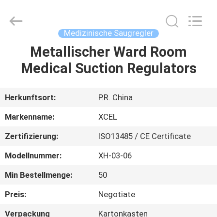
XCEL
Medical
Solutions
Co.,
Ltd..
Medizinische Saugregler
All
Rights
Reserved.
Metallischer Ward Room
HAUS
Medical Suction Regulators
PRODUKTE
Herkunftsort:
P.R. China
ÜBER
Markenname:
XCEL
UNS
Zertifizierung:
ISO13485 / CE Certificate
Modellnummer:
XH-03-06
FABRIK-
AUSFLUG
Min Bestellmenge:
50
Preis:
Negotiate
QUALITÄTSKONTROLLE
Verpackung
Kartonkasten