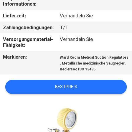
Informationen:
TRETEN
Lieferzeit:
Verhandeln Sie
SIE
Zahlungsbedingungen:
T/T
MIT
Versorgungsmaterial-
Verhandeln Sie
UNS
Fähigkeit:
IN
Markieren:
Ward Room Medical Suction Regulators
VERBINDUNG
,
,
Metallische medizinische Saugregler
Reglersog ISO 13485
FORDERN
BESTPREIS
SIE
EIN
ZITAT
SITEMAP