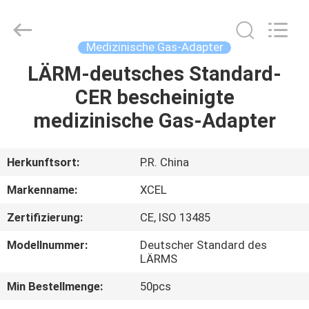
XCEL
Medical
Solutions
Co.,
Ltd..
Medizinische Gas-Adapter
All
Rights
Reserved.
LÄRM-deutsches Standard-
HAUS
CER bescheinigte
PRODUKTE
medizinische Gas-Adapter
ÜBER
Herkunftsort:
P.R. China
UNS
Markenname:
XCEL
Zertifizierung:
CE, ISO 13485
FABRIK-
Modellnummer:
Deutscher Standard des
AUSFLUG
LÄRMS
Min Bestellmenge:
50pcs
QUALITÄTSKONTROLLE