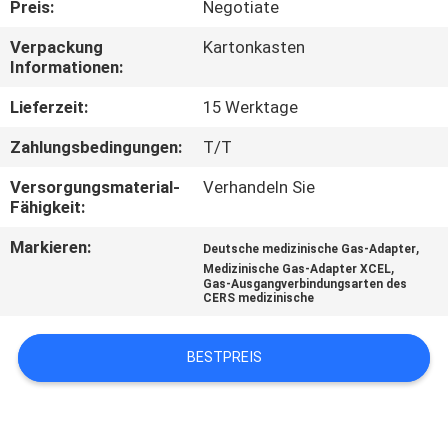
Preis:
Negotiate
TRETEN
Verpackung
Kartonkasten
Informationen:
SIE
MIT
Lieferzeit:
15 Werktage
UNS
Zahlungsbedingungen:
T/T
IN
Versorgungsmaterial-
Verhandeln Sie
Fähigkeit:
VERBINDUNG
Markieren:
,
Deutsche medizinische Gas-Adapter
,
Medizinische Gas-Adapter XCEL
FORDERN
Gas-Ausgangverbindungsarten des
CERS medizinische
SIE
EIN
BESTPREIS
ZITAT
SITEMAP