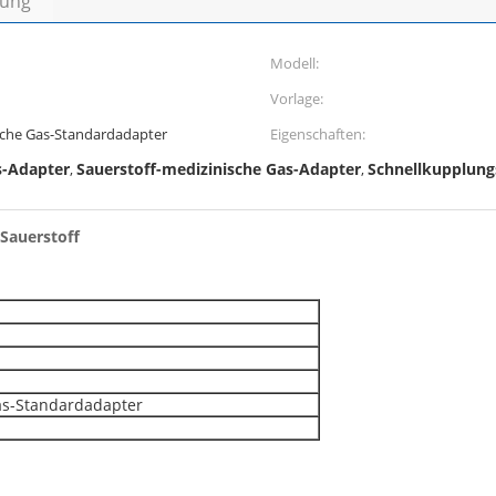
bung
Modell:
Vorlage:
sche Gas-Standardadapter
Eigenschaften:
s-Adapter
Sauerstoff-medizinische Gas-Adapter
Schnellkupplungs
,
,
Sauerstoff
as-Standardadapter