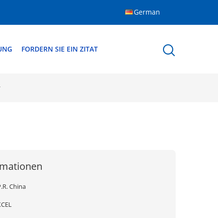
German
DUNG
FORDERN SIE EIN ZITAT
r
rmationen
.R. China
XCEL