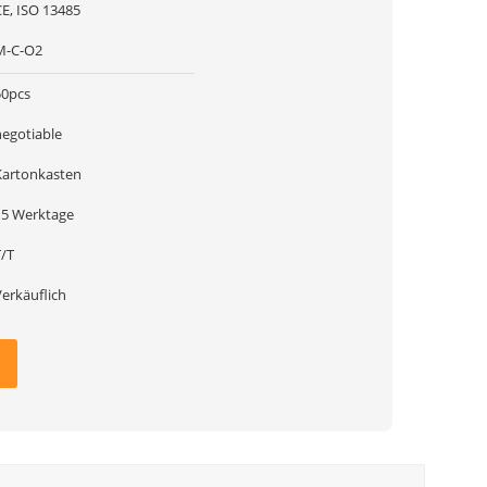
CE, ISO 13485
M-C-O2
50pcs
negotiable
Kartonkasten
15 Werktage
T/T
Verkäuflich