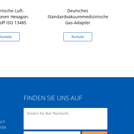
nische Luft-
Deutsches
Britische m
tionen Hexagon-
Standardvakuummedizinische
Stand
off ISO 13485
Gas-Adapter
Kontakt
Kontakt
K
FINDEN SIE UNS AUF
l P
stle