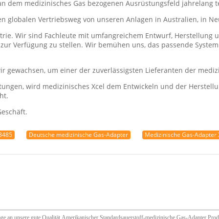
el an dem medizinisches Gas bezogenen Ausrüstungsfeld jahrelang
en globalen Vertriebsweg von unseren Anlagen in Australien, in N
strie. Wir sind Fachleute mit umfangreichem Entwurf, Herstellung
t zur Verfügung zu stellen. Wir bemühen uns, das passende System
r gewachsen, um einer der zuverlässigsten Lieferanten der mediz
rtungen, wird medizinisches Xcel dem Entwickeln und der Herstel
ht.
Geschäft.
13485
Deutsche medizinische Gas-Adapter
Medizinische Gas-Adapter