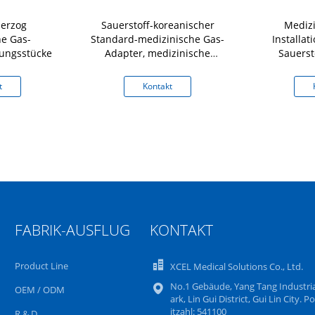
erzog
Sauerstoff-koreanischer
Medizi
he Gas-
Standard-medizinische Gas-
Installa
ungsstücke
Adapter, medizinische
Sauerst
Sauerstoff-Installationen
t
Kontakt
FABRIK-AUSFLUG
KONTAKT
Product Line
XCEL Medical Solutions Co., Ltd.
No.1 Gebäude, Yang Tang Industria
OEM / ODM
ark, Lin Gui District, Gui Lin City. Po
itzahl: 541100
R & D