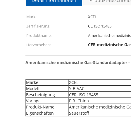
Detailinformationen
Produkt-Beschrei
Marke:
XCEL
Zertifizierung:
CE, ISO 13485
Produktname:
Amerikanische medizini
CER medizinische Ga
Hervorheben:
Amerikanische medizinische Gas-Standardadapter - 
Marke
XCEL
Modell
Y-B-VAC
Bescheinigung
CER, ISO 13485
Vorlage
P.R. China
Produkt-Name
Amerikanische medizinische G
Eigenschaften
Sauerstoff