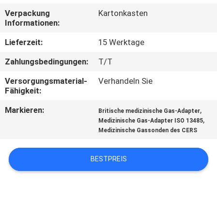
Verpackung
Kartonkasten
TRETEN
Informationen:
SIE
Lieferzeit:
15 Werktage
MIT
Zahlungsbedingungen:
T/T
UNS
Versorgungsmaterial-
Verhandeln Sie
IN
Fähigkeit:
VERBINDUNG
Markieren:
,
Britische medizinische Gas-Adapter
,
Medizinische Gas-Adapter ISO 13485
Medizinische Gassonden des CERS
FORDERN
SIE
BESTPREIS
EIN
ZITAT
SITEMAP