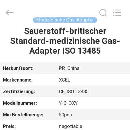
XCEL
Medical
Solutions
Co.,
Ltd..
Medizinische Gas-Adapter
All
Rights
Reserved.
Sauerstoff-britischer
HAUS
Standard-medizinische Gas-
PRODUKTE
Adapter ISO 13485
ÜBER
Herkunftsort:
P.R. China
UNS
Markenname:
XCEL
Zertifizierung:
CE, ISO 13485
FABRIK-
Modellnummer:
Y-C-OXY
AUSFLUG
Min Bestellmenge:
50pcs
QUALITÄTSKONTROLLE
Preis:
negotiable