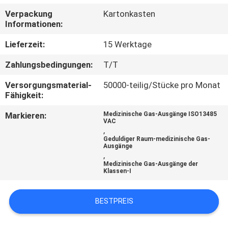
Verpackung
Kartonkasten
TRETEN
Informationen:
SIE
Lieferzeit:
15 Werktage
MIT
Zahlungsbedingungen:
T/T
UNS
Versorgungsmaterial-
50000-teilig/Stücke pro Monat
IN
Fähigkeit:
VERBINDUNG
Markieren:
Medizinische Gas-Ausgänge ISO13485
VAC
,
FORDERN
Geduldiger Raum-medizinische Gas-
Ausgänge
,
SIE
Medizinische Gas-Ausgänge der
Klassen-I
EIN
ZITAT
BESTPREIS
SITEMAP