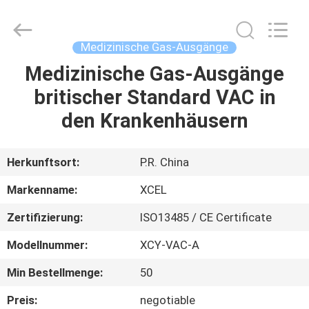
XCEL
Medical
Solutions
Co.,
Ltd..
Medizinische Gas-Ausgänge
All
Rights
Reserved.
Medizinische Gas-Ausgänge
HAUS
britischer Standard VAC in
PRODUKTE
den Krankenhäusern
ÜBER
Herkunftsort:
P.R. China
UNS
Markenname:
XCEL
Zertifizierung:
ISO13485 / CE Certificate
FABRIK-
Modellnummer:
XCY-VAC-A
AUSFLUG
Min Bestellmenge:
50
QUALITÄTSKONTROLLE
Preis:
negotiable