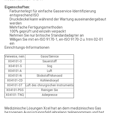
Eigenschaften:
Farbunterlegt für einfache Gasservice-Identifizierung
entsprechend ISO
Druckdeckel kann während der Wartung auseinandergebaut
werden
Mehrfache Fertigungsmethoden
100% geprüft und einzeln verpackt
Nehmen Sie nur britische Standardadapter an
Willigen Sie mit en-ISO 9170-1, en-ISO 9170-2 u. htm 02-01
ein
Einrichtungs-Informationen
Verweise, nein.
Gase/Service
X04101-O
Sauerstoff
X04101-S
Sog
X04101-A
Luft
X04101-N
Stickstoff-Monoxid
X04101-CD
Kohlendioxyd
X04101-ST
Luft des chirurgischen Instruments
X04101-PGS
Reinigen Sie
X04101-TNQ
Aderpresse
Medizinische Lösungen Xcel hat an dem medizinisches Gas
bezogenen Ausrüstungsfeld jahrelang teilgenommen und hat