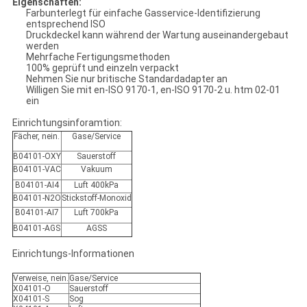
Eigenschaften:
Farbunterlegt für einfache Gasservice-Identifizierung
entsprechend ISO
Druckdeckel kann während der Wartung auseinandergebaut
werden
Mehrfache Fertigungsmethoden
100% geprüft und einzeln verpackt
Nehmen Sie nur britische Standardadapter an
Willigen Sie mit en-ISO 9170-1, en-ISO 9170-2 u. htm 02-01
ein
Einrichtungsinforamtion:
Fächer, nein.
Gase/Service
B04101-OXY
Sauerstoff
B04101-VAC
Vakuum
B04101-AI4
Luft 400kPa
B04101-N2O
Stickstoff-Monoxid
B04101-AI7
Luft 700kPa
B04101-AGS
AGSS
Einrichtungs-Informationen
Verweise, nein.
Gase/Service
X04101-O
Sauerstoff
X04101-S
Sog