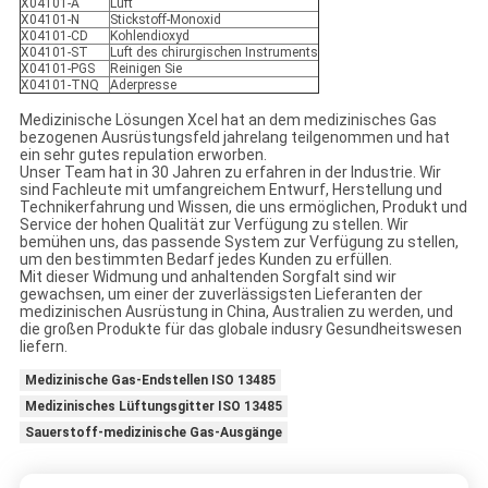
X04101-A
Luft
X04101-N
Stickstoff-Monoxid
X04101-CD
Kohlendioxyd
X04101-ST
Luft des chirurgischen Instruments
X04101-PGS
Reinigen Sie
X04101-TNQ
Aderpresse
Medizinische Lösungen Xcel hat an dem medizinisches Gas
bezogenen Ausrüstungsfeld jahrelang teilgenommen und hat
ein sehr gutes repulation erworben.
Unser Team hat in 30 Jahren zu erfahren in der Industrie. Wir
sind Fachleute mit umfangreichem Entwurf, Herstellung und
Technikerfahrung und Wissen, die uns ermöglichen, Produkt und
Service der hohen Qualität zur Verfügung zu stellen. Wir
bemühen uns, das passende System zur Verfügung zu stellen,
um den bestimmten Bedarf jedes Kunden zu erfüllen.
Mit dieser Widmung und anhaltenden Sorgfalt sind wir
gewachsen, um einer der zuverlässigsten Lieferanten der
medizinischen Ausrüstung in China, Australien zu werden, und
die großen Produkte für das globale indusry Gesundheitswesen
liefern.
Medizinische Gas-Endstellen ISO 13485
Medizinisches Lüftungsgitter ISO 13485
Sauerstoff-medizinische Gas-Ausgänge