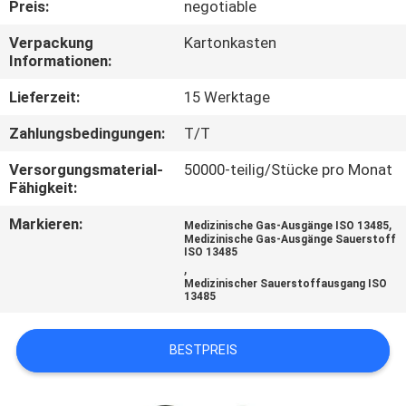
Preis:
negotiable
TRETEN
Verpackung
Kartonkasten
Informationen:
SIE
MIT
Lieferzeit:
15 Werktage
UNS
Zahlungsbedingungen:
T/T
IN
Versorgungsmaterial-
50000-teilig/Stücke pro Monat
Fähigkeit:
VERBINDUNG
Markieren:
,
Medizinische Gas-Ausgänge ISO 13485
Medizinische Gas-Ausgänge Sauerstoff
FORDERN
ISO 13485
,
SIE
Medizinischer Sauerstoffausgang ISO
13485
EIN
ZITAT
BESTPREIS
SITEMAP