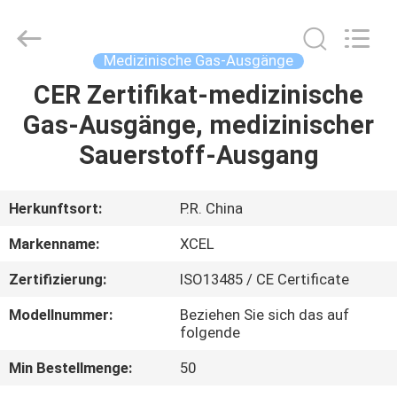
XCEL
Medical
Solutions
Co.,
Ltd..
Medizinische Gas-Ausgänge
All
Rights
Reserved.
CER Zertifikat-medizinische
HAUS
Gas-Ausgänge, medizinischer
PRODUKTE
Sauerstoff-Ausgang
ÜBER
Herkunftsort:
P.R. China
UNS
Markenname:
XCEL
Zertifizierung:
ISO13485 / CE Certificate
FABRIK-
Modellnummer:
Beziehen Sie sich das auf
AUSFLUG
folgende
Min Bestellmenge:
50
QUALITÄTSKONTROLLE