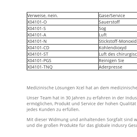
Verweise, nein.
Gase/Service
X04101-O
Sauerstoff
X04101-S
Sog
X04101-A
Luft
X04101-N
Stickstoff-Monoxid
X04101-CD
Kohlendioxyd
X04101-ST
Luft des chirurgi
X04101-PGS
Reinigen Sie
X04101-TNQ
Aderpresse
Medizinische Lösungen Xcel hat an dem medizinische
Unser Team hat in 30 Jahren zu erfahren in der Indu
ermöglichen, Produkt und Service der hohen Qualitä
jedes Kunden zu erfüllen.
Mit dieser Widmung und anhaltenden Sorgfalt sind wi
und die großen Produkte für das globale indusry Ges