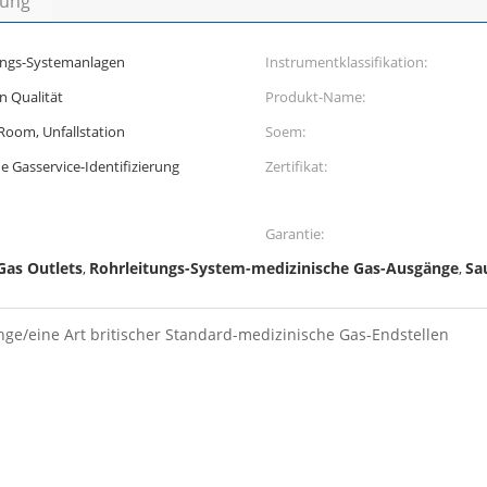
bung
ungs-Systemanlagen
Instrumentklassifikation:
n Qualität
Produkt-Name:
oom, Unfallstation
Soem:
he Gasservice-Identifizierung
Zertifikat:
Garantie:
as Outlets
Rohrleitungs-System-medizinische Gas-Ausgänge
Sa
,
,
nge/eine Art britischer Standard-medizinische Gas-Endstellen