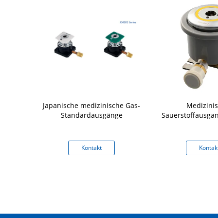
dgasleitungs-
Japanische medizinische Gas-
Medizini
nische Gas-
Standardausgänge
Sauerstoffausga
eanischer
ard
kt
Kontakt
Kontak