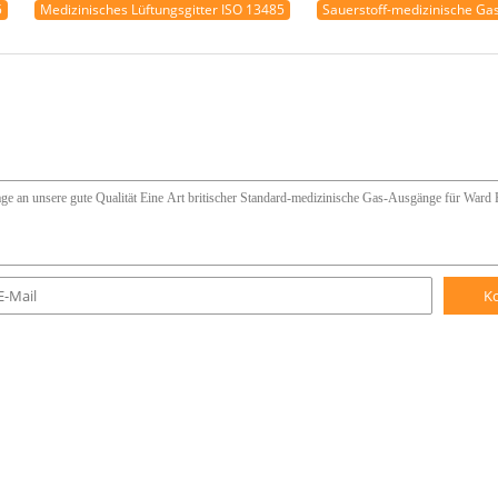
5
Medizinisches Lüftungsgitter ISO 13485
Sauerstoff-medizinische G
K