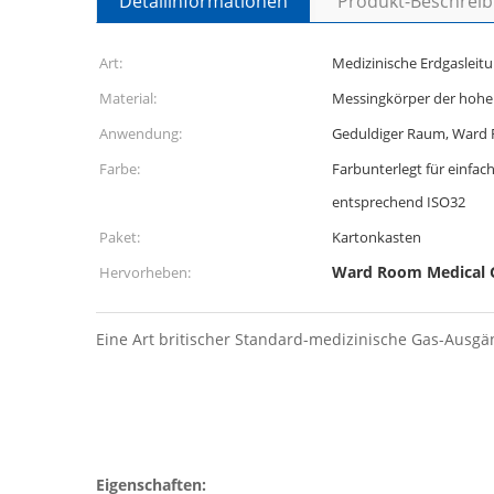
Detailinformationen
Produkt-Beschrei
Art:
Medizinische Erdgasleit
Material:
Messingkörper der hohe
Anwendung:
Geduldiger Raum, Ward R
Farbe:
Farbunterlegt für einfac
entsprechend ISO32
Paket:
Kartonkasten
Ward Room Medical G
Hervorheben:
Eine Art britischer Standard-medizinische Gas-Ausgä
Eigenschaften: