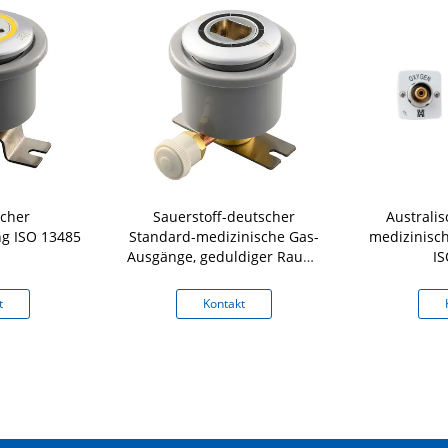
scher
Sauerstoff-deutscher
Australi
ng ISO 13485
Standard-medizinische Gas-
medizinisc
Ausgänge, geduldiger Raum-
IS
Konsolen-Ausgang
t
Kontakt