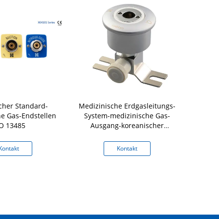
scher Standard-
Medizinische Erdgasleitungs-
Japanische m
he Gas-Endstellen
System-medizinische Gas-
Standa
O 13485
Ausgang-koreanischer
Standard
Kontakt
Kontakt
K