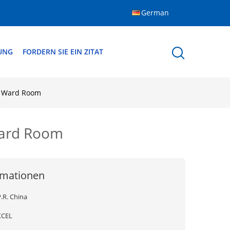
German
DUNG
FORDERN SIE EIN ZITAT
ür Ward Room
Ward Room
rmationen
.R. China
XCEL