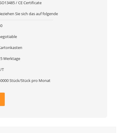
SO13485 / CE Certificate
eziehen Sie sich das auf folgende
50
negotiable
Kartonkasten
15 Werktage
T/T
50000 Stück/Stück pro Monat