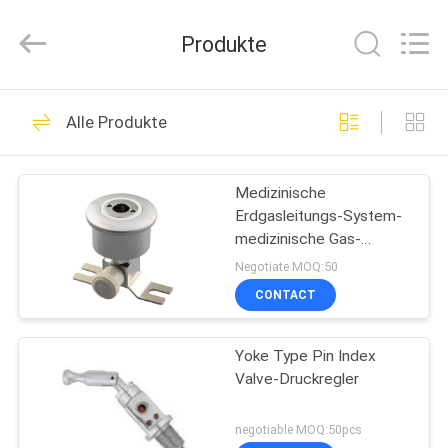
XCEL
Medical
Solutions
Produkte
Co.,
Ltd..
All
Rights
Reserved.
HAUS
30
Alle Produkte
Medizinische Gas-
PRODUKTE
Ausgänge
Medizinische
Erdgasleitungs-System-
ÜBER
medizinische Gas-
UNS
Ausgang-koreanischer
Negotiate MOQ:50
Standard
CONTACT
25
FABRIK-
Medizinische Gas-
Yoke Type Pin Index
AUSFLUG
Valve-Druckregler
Adapter
QUALITÄTSKONTROLLE
negotiable MOQ:50pcs