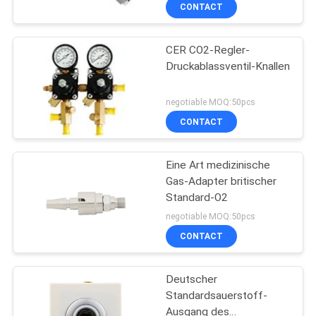
CONTACT
TRETEN
CER CO2-Regler-
SIE
3
Druckablassventil-Knallen
MIT
Medizinische Gas-
UNS
negotiable MOQ:50pcs
Zusätze
IN
CONTACT
VERBINDUNG
Eine Art medizinische
Gas-Adapter britischer
FORDERN
Standard-O2
5
SIE
negotiable MOQ:50pcs
Medizinische Gas-
CONTACT
EIN
ZITAT
Vielfältigkeit
Deutscher
Standardsauerstoff-
SITEMAP
Ausgang des