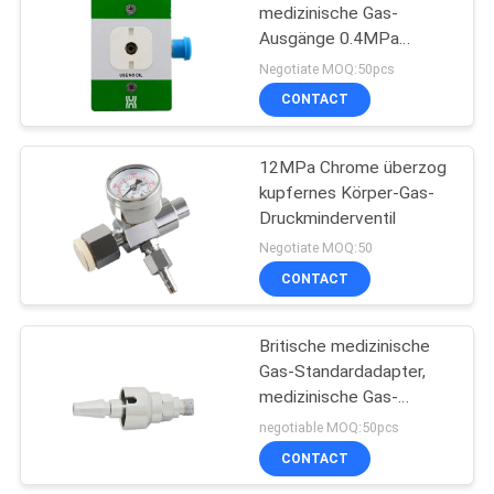
Befeuchter
medizinische Gas-
Ausgänge 0.4MPa
9
Ohmeda
Negotiate MOQ:50pcs
Strömungsmesser
CONTACT
mit Befeuchter
12MPa Chrome überzog
kupfernes Körper-Gas-
Druckminderventil
Negotiate MOQ:50
CONTACT
1
Medizinische
Britische medizinische
Gas-Standardadapter,
Strömungsmesser
medizinische Gas-
Installationen
negotiable MOQ:50pcs
CONTACT