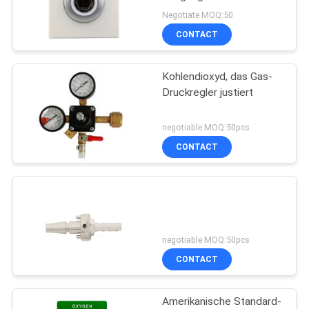
Krankenwagen-0.6MPa
Negotiate MOQ:50
im Krankenhaus
CONTACT
PRIVACY
1
POLICY
Medizinisches Bett-
Kohlendioxyd, das Gas-
Druckregler justiert
Haupteinheit
negotiable MOQ:50pcs
CONTACT
6
Sauerstoff-
negotiable MOQ:50pcs
Strömungsmesser-
CONTACT
Regler mit
Amerikanische Standard-