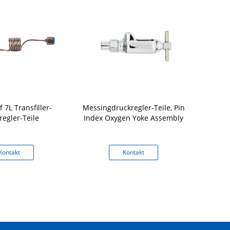
 7L Transfiller-
Messingdruckregler-Teile, Pin
XCEL-Druc
regler-Teile
Index Oxygen Yoke Assembly
Transfilli
Fl
Kontakt
Kontakt
K