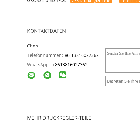
GRÖSSE UND TAG:
CER Druckregler-Teile
Teile des 
KONTAKTDATEN
Chen
Telefonnummer :
86-13816027362
WhatsApp :
+
8613816027362
MEHR DRUCKREGLER-TEILE