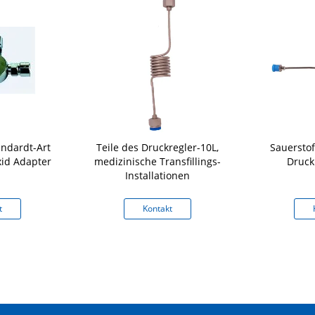
andardt-Art
Teile des Druckregler-10L,
Sauerstoff
xid Adapter
medizinische Transfillings-
Druck
Installationen
t
Kontakt