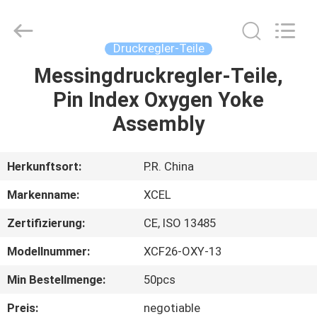
XCEL
Medical
Solutions
Co.,
Ltd..
Druckregler-Teile
All
Rights
Reserved.
Messingdruckregler-Teile,
HAUS
Pin Index Oxygen Yoke
PRODUKTE
Assembly
ÜBER
Herkunftsort:
P.R. China
UNS
Markenname:
XCEL
Zertifizierung:
CE, ISO 13485
FABRIK-
Modellnummer:
XCF26-OXY-13
AUSFLUG
Min Bestellmenge:
50pcs
QUALITÄTSKONTROLLE
Preis:
negotiable