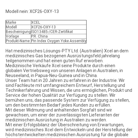
Modell nein: XCF26-OXY-13
Marke
XCEL
Modell
XCF26-OXY-13
Bescheinigung
ISO13485-/CER-Zertifikat
Vorlage
P.R. China
Produkt-Name
Pin Index Oxygen Yoke Assembly
Hat medizinisches Lösungs-PTY Ltd. (Australien) Xcel an dem
medizinisches Gas bezogenen Ausrüstungsfeld jahrelang
teilgenommen und hat einen guten Ruf erworben.
Medizinische Verkäufe Xcel seine Produkte durch einen
globalen Vertriebsweg von unseren Anlagen in Australien, in
Neuseeland, in Papua-Neu-Guinea und in China.
Unser Team hat in 20 Jahren zu erfahren in der Industrie. Wir
sind Fachleute mit umfangreichem Entwurf, Herstellung und
Technikerfahrung und Wissen, die uns ermöglichen, Produkt und
Service der hohen Qualität zur Verfügung zu stellen. Wir
bemühen uns, das passende System zur Verfügung zu stellen,
um den bestimmten Bedarf jedes Kunden zu erfüllen.
Mit dieser Widmung und anhaltenden Sorgfalt sind wir
gewachsen, um einer der zuverlässigsten Lieferanten der
medizinischen Ausrüstung in Australien zu werden.
Mit einer Erfolgsbilanz der Überschreitung von Erwartungen,
wird medizinisches Xcel dem Entwickeln und der Herstellung der
höchstentwickelten medizinischen Ausrüstung für die globale