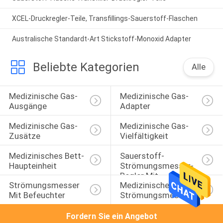
XCEL-Druckregler-Teile, Transfillings-Sauerstoff-Flaschen
Australische Standardt-Art Stickstoff-Monoxid Adapter
Beliebte Kategorien
Alle
Medizinische Gas-
Medizinische Gas-
Ausgänge
Adapter
Medizinische Gas-
Medizinische Gas-
Zusätze
Vielfältigkeit
Medizinisches Bett-
Sauerstoff-
Haupteinheit
Strömungsmesser-
Regler Mit 
Strömungsmesser 
Medizinische 
Befeuchter
Mit Befeuchter
Strömungsmesser
Fordern Sie ein Angebot