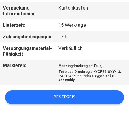
Verpackung
Kartonkasten
TRETEN
Informationen:
SIE
Lieferzeit:
15 Werktage
MIT
Zahlungsbedingungen:
T/T
UNS
Versorgungsmaterial-
Verkäuflich
IN
Fähigkeit:
VERBINDUNG
Markieren:
,
Messingdruckregler-Teile
,
Teile des Druckregler-XCF26-OXY-13
ISO 13485 Pin Index Oxygen Yoke
FORDERN
Assembly
SIE
BESTPREIS
EIN
ZITAT
SITEMAP