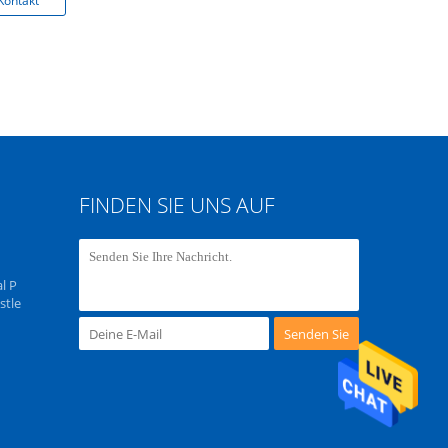
Kontakt
K
FINDEN SIE UNS AUF
l P
stle
Senden Sie