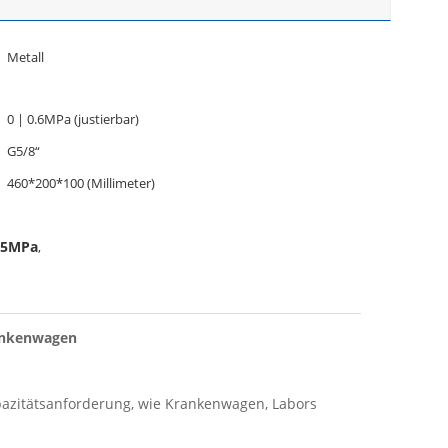
Metall
0 | 0.6MPa (justierbar)
G5/8“
460*200*100 (Millimeter)
-15MPa
,
rankenwagen
apazitätsanforderung, wie Krankenwagen, Labors