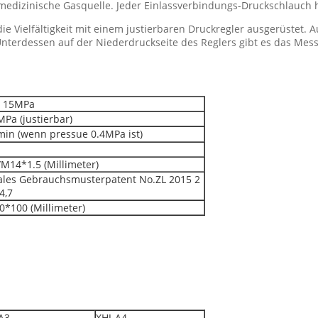
s medizinische Gasquelle. Jeder Einlassverbindungs-Druckschlauch ha
e Vielfältigkeit mit einem justierbaren Druckregler ausgerüstet. A
Unterdessen auf der Niederdruckseite des Reglers gibt es das Me
 15MPa
MPa (justierbar)
min (wenn pressue 0.4MPa ist)
14*1.5 (Millimeter)
ales Gebrauchsmusterpatent No.ZL 2015 2
4,7
0*100 (Millimeter)
A3
XHJ-A4