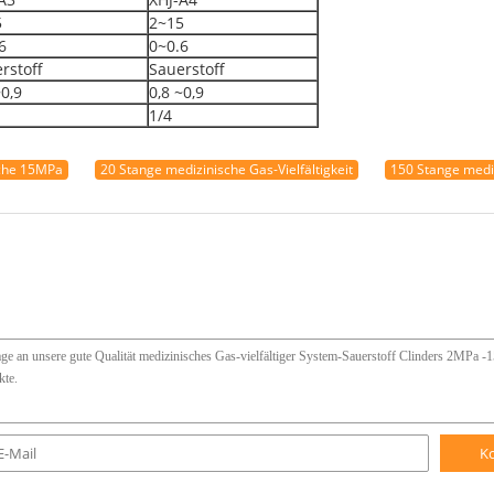
5
2~15
6
0~0.6
rstoff
Sauerstoff
~0,9
0,8 ~0,9
1/4
sche 15MPa
20 Stange medizinische Gas-Vielfältigkeit
150 Stange mediz
K