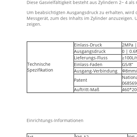
Diese Gasvielfältigkeit besteht aus Zylindern 2~ 4 al
Um beabsichtigten Ausgangsdruck zu erhalten, wird di
Messgerät, zum des Inhalts im Zylinder anzuzeigen. 
zeigen.
Einlass-Druck
2MPa |
Ausgangsdruck
0 | 0.6
Lieferungs-Fluss
≥100L/
Technische
Einlass-Faden
G5/8“
Spezifikation
Ausgang-Verbindung
Φ8mm/M
Nation
Patent
068569
Auftritt-Maß
460*20
Einrichtungs-Informationen
Art
XHJ-A2
XHJ-