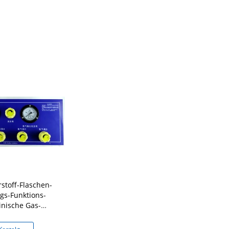
rstoff-Flaschen-
Zylinder de
s-Funktions-
Digital
nische Gas-
medizi
lfältigkeit
Vielfä