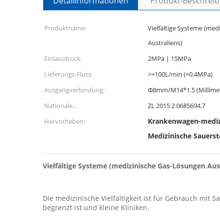
Detailinformationen
Produkt-Beschrei
Produktname:
Vielfältige Systeme (me
Australiens)
Einlassdruck:
2MPa | 15MPa
Lieferungs-Fluss:
>=100L/min (=0.4MPa)
Ausgangverbindung:
Φ8mm/M14*1.5 (Millimet
Nationale
ZL 2015 2 0685694,7
Gebrauchsmusterpatente:
Krankenwagen-medizin
Hervorheben:
Medizinische Sauerst
Vielfältige Systeme (medizinische Gas-Lösungen Aust
Die medizinische Vielfältigkeit ist für Gebrauch mi
begrenzt ist und kleine Kliniken.