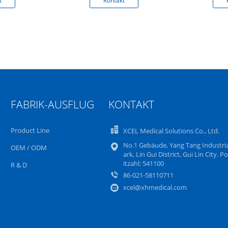
t
Kontakt
FABRIK-AUSFLUG
KONTAKT
Product Line
XCEL Medical Solutions Co., Ltd.
No.1 Gebäude, Yang Tang Industria
OEM / ODM
ark, Lin Gui District, Gui Lin City. Po
itzahl: 541100
R & D
86-021-58110711
xcel@xhmedical.com