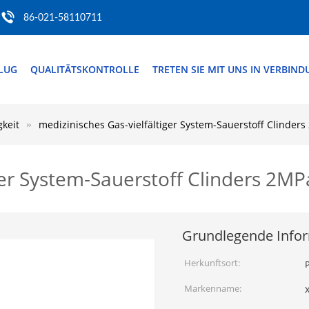
86-021-58110711
FLUG
QUALITÄTSKONTROLLE
TRETEN SIE MIT UNS IN VERBIN
gkeit
medizinisches Gas-vielfältiger System-Sauerstoff Clind
iger System-Sauerstoff Clinders 
Grundlegende Info
Herkunftsort:
P
Markenname: