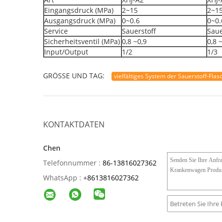
Eingangsdruck (MPa)
2~15
2~1
Ausgangsdruck (MPa)
0~0.6
0~0.
Service
Sauerstoff
Saue
Sicherheitsventil (MPa)
0,8 ~0,9
0,8 
Input/Output
1/2
1/3
GRÖSSE UND TAG:
vielfältiges System der Sauerstoff-Fla
KONTAKTDATEN
Chen
Telefonnummer :
86-13816027362
WhatsApp :
+
8613816027362