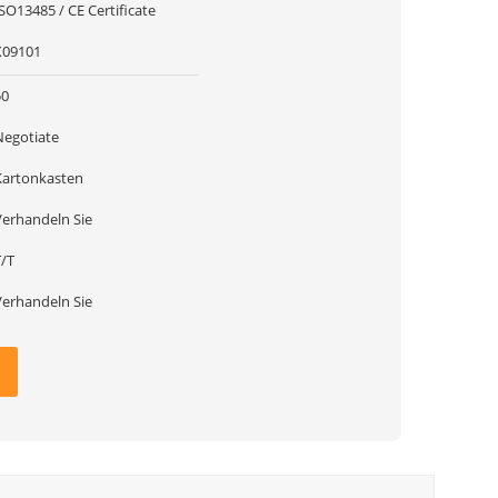
SO13485 / CE Certificate
X09101
50
Negotiate
Kartonkasten
Verhandeln Sie
T/T
Verhandeln Sie