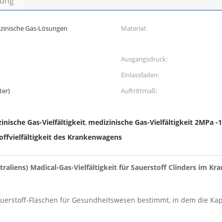
bung
dizinische Gas-Lösungen
Material:
Ausgangsdruck:
Einlassfaden:
er)
Auftrittmaß:
ische Gas-Vielfältigkeit
medizinische Gas-Vielfältigkeit 2MPa 
,
offvielfältigkeit des Krankenwagens
raliens) Madical-Gas-Vielfältigkeit für Sauerstoff Clinders im K
t Sauerstoff-Flaschen für Gesundheitswesen bestimmt, in dem die K