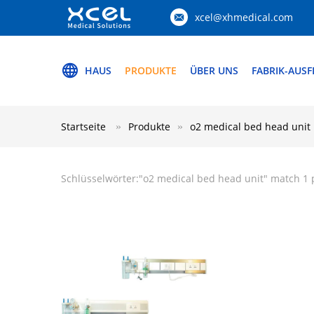
xcel@xhmedical.com
HAUS
PRODUKTE
ÜBER UNS
FABRIK-AUS
Startseite
Produkte
o2 medical bed head unit
Schlüsselwörter:"
o2 medical bed head unit
" match 1 