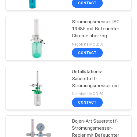
CONTACT
TRETEN
Strömungsmesser ISO
SIE
13485 mit Befeuchter
MIT
Chrome überzog
UNS
Messingkörper
Negotiate MOQ:50
IN
CONTACT
VERBINDUNG
Unfallstations-
Sauerstoff-
FORDERN
Strömungsmesser mit
Befeuchter
SIE
Negotiate MOQ:50
CONTACT
EIN
ZITAT
Bojen-Art Sauerstoff-
Strömungsmesser-
SITEMAP
Regler mit Befeuchter