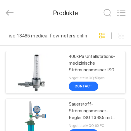
XCEL
Medical
Solutions
Produkte
Co.,
Ltd..
All
Rights
Reserved.
HAUS
iso 13485 medical flowmeters online manufacture
PRODUKTE
400kPa Unfallstations-
medizinische
ÜBER
Strömungsmesser ISO
UNS
13485, medizinischer
Negotiate MOQ:50pcs
Sauerstoff-
CONTACT
Strömungsmesser
FABRIK-
Sauerstoff-
AUSFLUG
Strömungsmesser-
Regler ISO 13485 mit
QUALITÄTSKONTROLLE
Befeuchter
Negotiate MOQ:60 PC