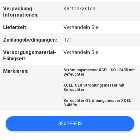
Verpackung
Kartonkasten
TRETEN
Informationen:
SIE
Lieferzeit:
Verhandeln Sie
MIT
Zahlungsbedingungen:
T/T
UNS
Versorgungsmaterial-
Verhandeln Sie
IN
Fähigkeit:
VERBINDUNG
Markieren:
Strömungsmesser XCEL ISO 13485 mit
Befeuchter
,
FORDERN
XCEL-CER Strömungsmesser mit
Befeuchter
,
SIE
Befeuchter-Strömungsmesser XCEL
0.4MPa
EIN
ZITAT
BESTPREIS
SITEMAP