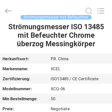
XCEL
Medical
Solutions
Co.,
Ltd..
Strömungsmesser mit Befeuchter
All
Rights
Reserved.
Strömungsmesser ISO 13485
HAUS
mit Befeuchter Chrome
PRODUKTE
überzog Messingkörper
ÜBER
Herkunftsort:
P.R. China
UNS
Markenname:
XCEL
Zertifizierung:
ISO13485 / CE Certificate
FABRIK-
Modellnummer:
XCQ-06
AUSFLUG
Min Bestellmenge:
50
QUALITÄTSKONTROLLE
Preis:
Negotiate