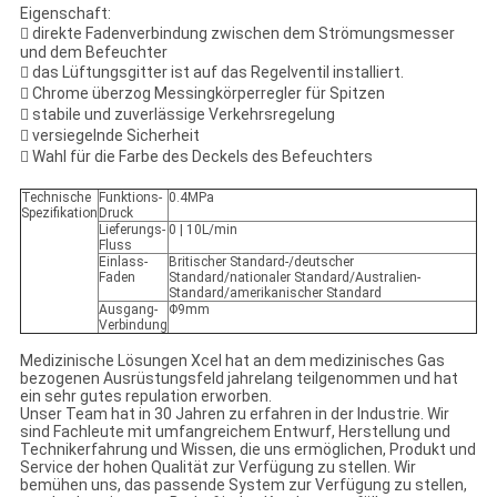
Eigenschaft:
 direkte Fadenverbindung zwischen dem Strömungsmesser
und dem Befeuchter
 das Lüftungsgitter ist auf das Regelventil installiert.
 Chrome überzog Messingkörperregler für Spitzen
 stabile und zuverlässige Verkehrsregelung
 versiegelnde Sicherheit
 Wahl für die Farbe des Deckels des Befeuchters
Technische
Funktions-
0.4MPa
Spezifikation
Druck
Lieferungs-
0 | 10L/min
Fluss
Einlass-
Britischer Standard-/deutscher
Faden
Standard/nationaler Standard/Australien-
Standard/amerikanischer Standard
Ausgang-
Φ9mm
Verbindung
Medizinische Lösungen Xcel hat an dem medizinisches Gas
bezogenen Ausrüstungsfeld jahrelang teilgenommen und hat
ein sehr gutes repulation erworben.
Unser Team hat in 30 Jahren zu erfahren in der Industrie. Wir
sind Fachleute mit umfangreichem Entwurf, Herstellung und
Technikerfahrung und Wissen, die uns ermöglichen, Produkt und
Service der hohen Qualität zur Verfügung zu stellen. Wir
bemühen uns, das passende System zur Verfügung zu stellen,